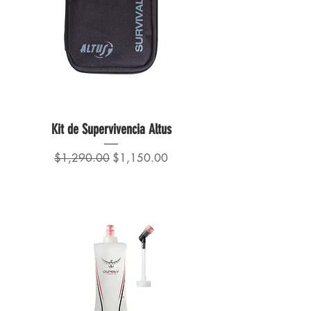
Kit de Supervivencia Altus
Precio
Precio de oferta
$1,290.00
$1,150.00