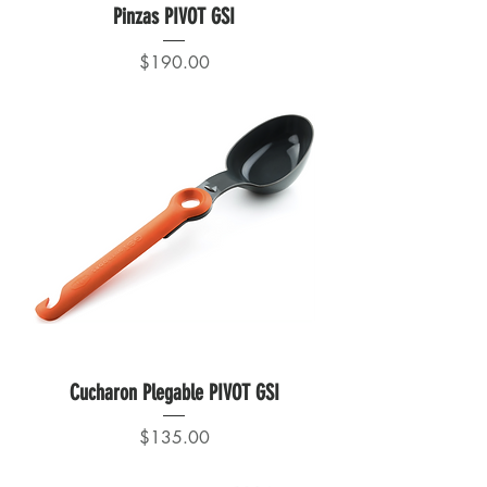
Pinzas PIVOT GSI
Precio
$190.00
Cucharon Plegable PIVOT GSI
Precio
$135.00