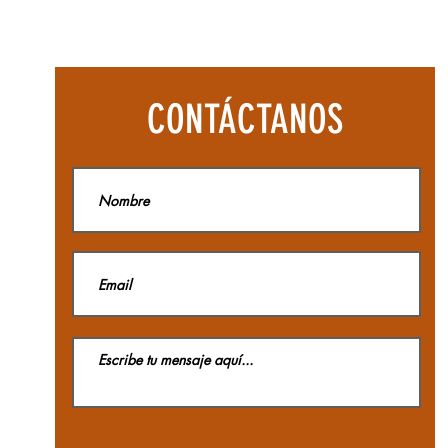
Botas
Aequilibriu
Hike
Woman
GTX
La
CONTÁCTANOS
Sportiva