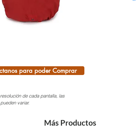
Caracte
Cub
con
Sist
homb
par
seg
Bols
Logo
ctanos para poder Comprar
visi
Com
resolución de cada pantalla, las
 pueden variar.
PRO
Más Productos
NO 
TE 