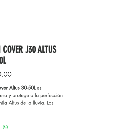
 COVER J30 ALTUS
0L
Precio
0.00
over Altus 30-50L
es
gero y protege a la perfección
ila Altus de la lluvia. Los
s reflectantes ayudan a
erte visible en todo momento.