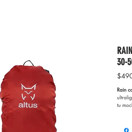
RAIN
30-5
$49
Rain c
ultrali
tu moch
dibujo
manten