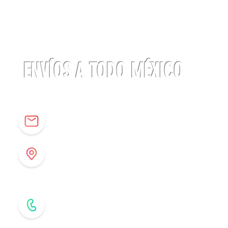
Linterna
ACTIK®
CORE
625
lúmenes
Petzl
ENVÍOS A TODO MÉXICO
info@origenespuebla.com
Av. Matamoros 7 - A
Col.La Paz, C.P 72160
Puebla, México
Tel: (222) 266 59 82