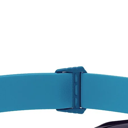
por 
que
col