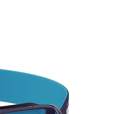
las existencias disponibles, ya
 tenemos más variedad en
or y modelos.