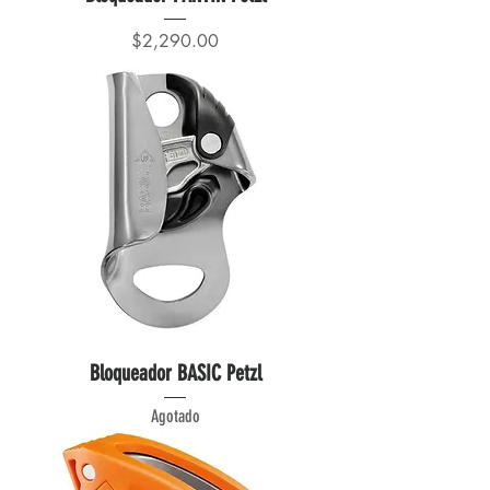
Precio
$2,290.00
Bloqueador BASIC Petzl
Agotado