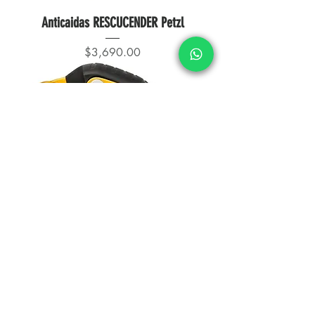
Anticaidas RESCUCENDER Petzl
Precio
$3,690.00
Anticaida ASAP LOCK Petzl
Precio
$7,500.00