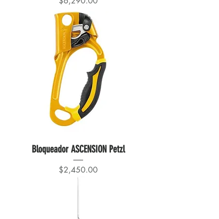
Precio
$6,290.00
Bloqueador ASCENSION Petzl
Precio
$2,450.00