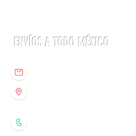
Linterna
ACTIK®
CORE
625
lúmenes
Petzl
ENVÍOS A TODO MÉXICO
info@origenespuebla.com
Av. Matamoros 7 - A
Col.La Paz, C.P 72160
Puebla, México
Tel: (222) 266 59 82