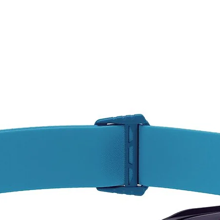
CONS
Pregun
dispon
varied