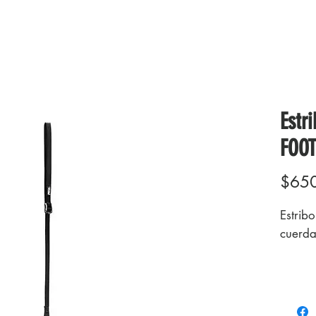
Estr
FOOT
$65
Estrib
cuerda
Caracte
Se fij
Ascens