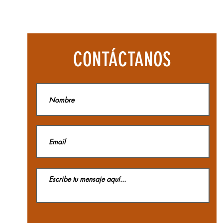
Botas
Aequilibriu
Hike
Woman
GTX
La
CONTÁCTANOS
Sportiva