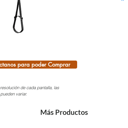
cuerda
Refuer
la abr
facilit
Elástic
en el p
calzad
Hebill
regula
ctanos para poder Comprar
longit
Materi
Peso s
resolución de cada pantalla, las
 pueden variar.
¡SI T
Más Productos
DEL C
AQUÍ,