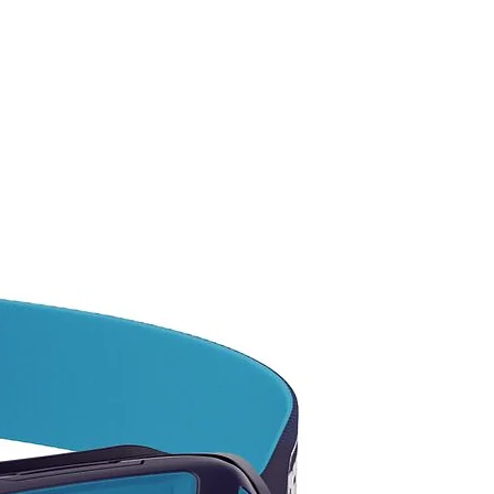
EGUIMOS!
ta por las existencias
ibles, ya que tenemos más
ad en color y modelos.