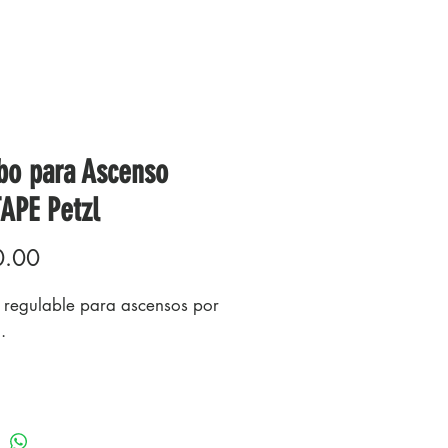
ibo para Ascenso
APE Petzl
Precio
0.00
o regulable para ascensos por
.
rísticas:
a al puño bloqueador
ion para los ascensos por