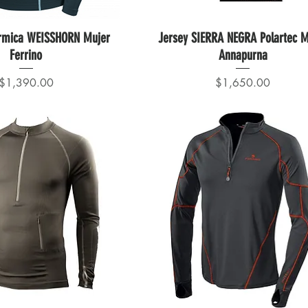
rmica WEISSHORN Mujer
Jersey SIERRA NEGRA Polartec M
Ferrino
Annapurna
Precio
Precio
$1,390.00
$1,650.00