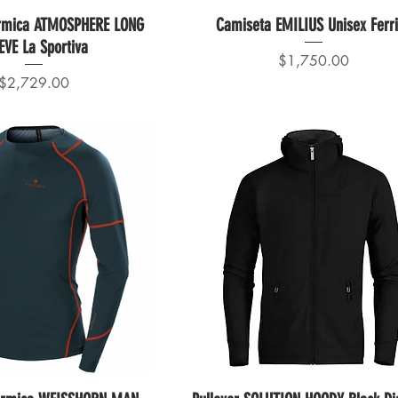
rmica ATMOSPHERE LONG
Camiseta EMILIUS Unisex Ferr
EVE La Sportiva
Precio
$1,750.00
Precio
$2,729.00