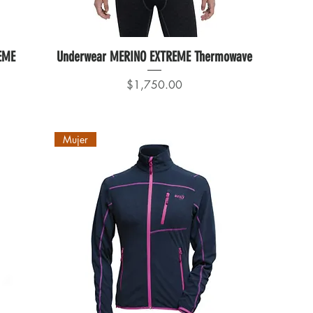
EME
Underwear MERINO EXTREME Thermowave
Precio
$1,750.00
Mujer