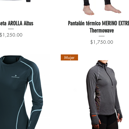
eta AROLLA Altus
Pantalón térmico MERINO EXTR
Thermowave
Precio
$1,250.00
Precio
$1,750.00
Mujer