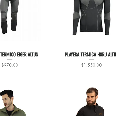
TERMICO EIGER ALTUS
PLAYERA TERMICA HORU ALT
Precio
Precio
$970.00
$1,550.00