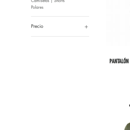
Camisetas | Shorts
Polares
Precio
970 MXN
4950 MXN
PANTALÓN 