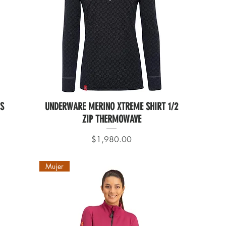
US
UNDERWARE MERINO XTREME SHIRT 1/2
ZIP THERMOWAVE
Precio
$1,980.00
Mujer