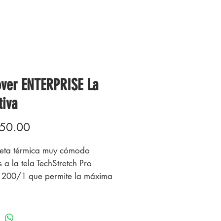
over ENTERPRISE La
tiva
Precio
50.00
eta térmica muy cómodo
 a la tela TechStretch Pro
200/1 que permite la máxima
d de movimiento. Anti-bacterial
olor, costuras planas y
zaduras, cálida y protege en