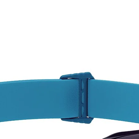
TechSt
refuerz
[DW03
Peso:
432 gr 
¡SI T
DEL C
AQUÍ,
CONS
Pregun
dispon
varied