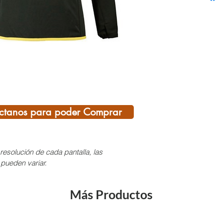
las co
Caracte
· Costu
· Máxi
gracias
stretch
· Tela a
· Trat
ctanos para poder Comprar
aprov
· Bols
· Bolsi
resolución de cada pantalla, las
· Bolsi
 pueden variar.
· “Man
· 1/2 
Más Productos
Materi