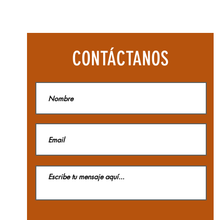
Botas
Aequilibriu
Hike
Woman
GTX
La
CONTÁCTANOS
Sportiva