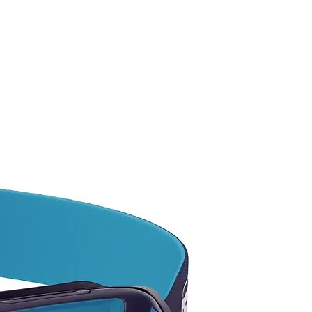
retch Pro™ Guard 200/1
o en el bolsillo
] 84% NY, 16% S
(L)
E INTERESA ALGÚN PRODUCTO
ATÁLOGO Y NO LO VES
 NOSOTROS TE LO
EGUIMOS!
ta por las existencias
ibles, ya que tenemos más
ad en color y modelos.