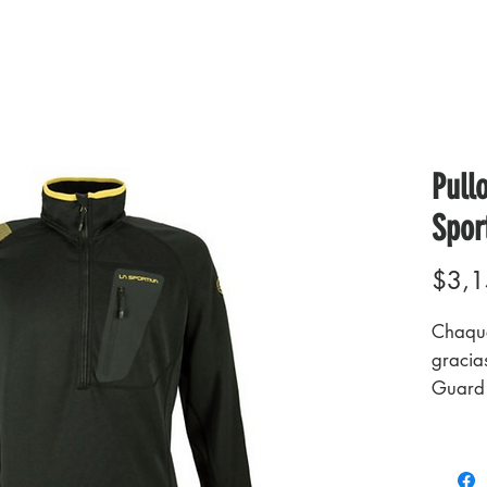
Pull
Spor
$3,1
Chaqu
gracias
Guard 
liberta
y anti-
anitro