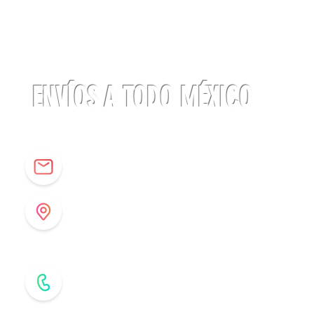
Linterna
ACTIK®
CORE
625
lúmenes
Petzl
ENVÍOS A TODO MÉXICO
info@origenespuebla.com
Av. Matamoros 7 - A
Col.La Paz, C.P 72160
Puebla, México
Tel: (222) 266 59 82