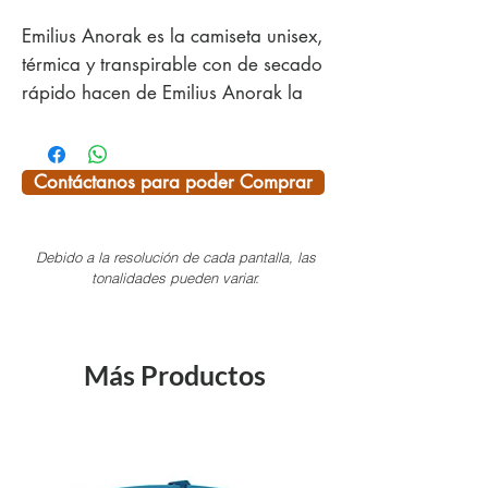
Emilius Anorak es la camiseta unisex,
térmica y transpirable con de secado
rápido hacen de Emilius Anorak la
camiseta térmica por excelencia para
actividades aeróbicas. Ideal como
primera capa, debajo de otras
Contáctanos para poder Comprar
prendas térmicas.
Debido a la resolución de cada pantalla, las
Principales
tonalidades pueden variar.
características:
Abertura del cuello
con cremallera | Mangas largas
con hueco para el pulgar en el
Más Productos
puño | Costuras planas para un
confort máximo
Tejidos:
49% Polipropileno | 51%
Poliéster | peso 141 g/m2