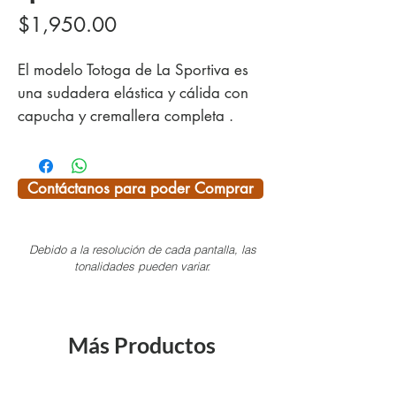
Precio
$1,950.00
El modelo Totoga de La Sportiva es
una sudadera elástica y cálida con
capucha y cremallera completa .
Está diseñada para boulder y
escalada.
La capucha utiliza el nuevo sistema
Contáctanos para poder Comprar
de ajuste rápido cord-lok de
duraflex.
Debido a la resolución de cada pantalla, las
La parte interior de la chaqueta está
tonalidades pueden variar.
revestida con un alto grosor de forro
polar y un tratamiento final de
carbono.
Más Productos
Modelo para hombre
Capucha fija
Cremallera frontal completa