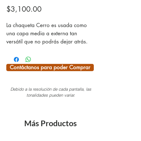
Precio
$3,100.00
La chaqueta Cerro es usada como
una capa media a externa tan
versátil que no podrás dejar atrás.
Fabricado con tecnología de aire
encapsulado Polartec® Power
Contáctanos para poder Comprar
AirCremallera sintética de cremallera
completa evita la congelación en
Debido a la resolución de cada pantalla, las
condiciones de frío extremo
tonalidades pueden variar.
Tela resistente
Agujeros para pulgares para la
seguridad como capa intermedia
Más Productos