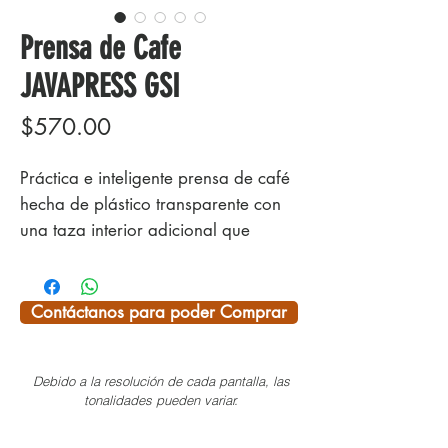
Prensa de Cafe
JAVAPRESS GSI
Precio
$570.00
Práctica e inteligente prensa de café
hecha de plástico transparente con
una taza interior adicional que
tamiza el polvo de café cuando se
presiona hacia abajo (en lugar de
los habituales insertos de tamiz).
Contáctanos para poder Comprar
Esta doble pared tiene una función
aislante al mismo tiempo.
Debido a la resolución de cada pantalla, las
La tapa se puede quitar fácilmente
tonalidades pueden variar.
para añadir azúcar y leche, por
ejemplo.