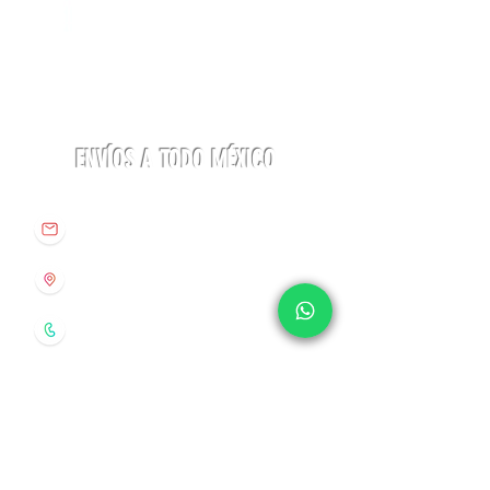
Linterna
Botas
ACTIK®
Aequilibrium
CORE
Hike
625
Woman
lúmenes
GTX
Petzl
La
Sportiva
ENVÍOS A TODO MÉXICO
info@origenespuebla.com
Av. Matamoros 7 - A
Col.La Paz, C.P 72160
Puebla, México
Tel:
(222) 266 59 82