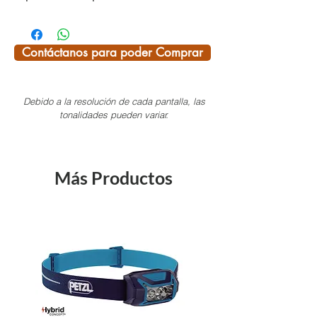
camping.
PREGUNTAR POR COLORES EN
Contáctanos para poder Comprar
EXISTENCIA
Debido a la resolución de cada pantalla, las
¡SI TE INTERESA ALGÚN PRODUCTO
tonalidades pueden variar.
DEL CATÁLOGO Y NO LO VES
AQUÍ, NOSOTROS TE LO
CONSEGUIMOS!
Más Productos
Pregunta por las existencias
disponibles, ya que tenemos más
variedad en color y modelos.