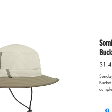
Somb
Buck
$1,4
Sunday
Bucket
cumple
ligero,
resiste
sistem