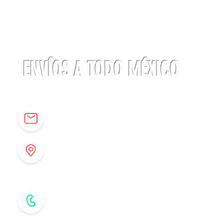
Linterna
ACTIK®
CORE
625
lúmenes
Petzl
ENVÍOS A TODO MÉXICO
info@origenespuebla.com
Av. Matamoros 7 - A
Col.La Paz, C.P 72160
Puebla, México
Tel: (222) 266 59 82