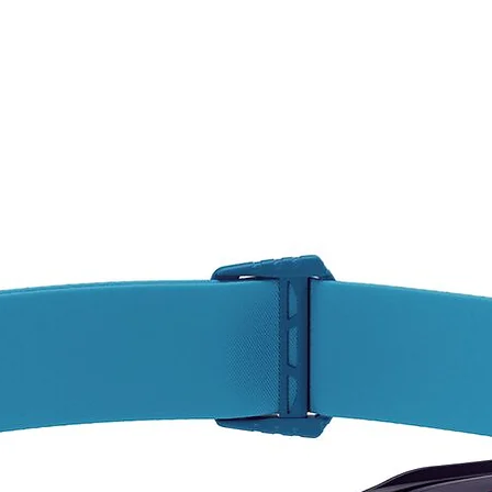
Vent
cor
Teji
cert
73,
Es
INT
DEL
AQU
CON
las 