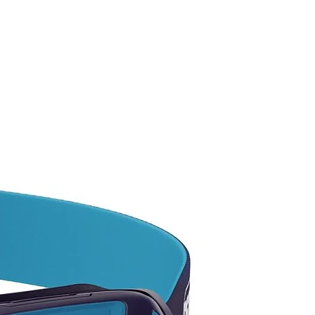
ilación estratégica de la
ona
do del cuerpo principal con
ificación Bluesign
7 g
tilo: S2B03546B2190
¡SI TE
ERESA ALGÚN PRODUCTO
 CATÁLOGO Y NO LO VES
Í, NOSOTROS TE LO
SEGUIMOS! Pregunta por
existencias disponibles, ya que