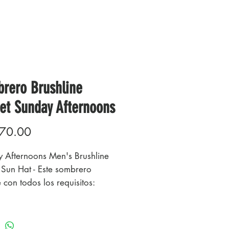
rero Brushline
et Sunday Afternoons
Precio
70.00
 Afternoons Men's Brushline
 Sun Hat - Este sombrero
 con todos los requisitos:
 protector del sol, transpirable,
nte al agua y a las manchas. El
a de tamaño ajustable presenta