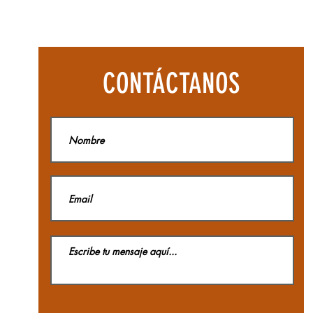
Botas
Aequilibriu
Hike
Woman
GTX
La
CONTÁCTANOS
Sportiva