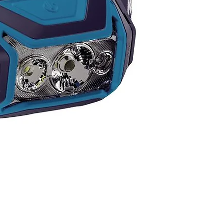
emos más variedad en color y
elos.