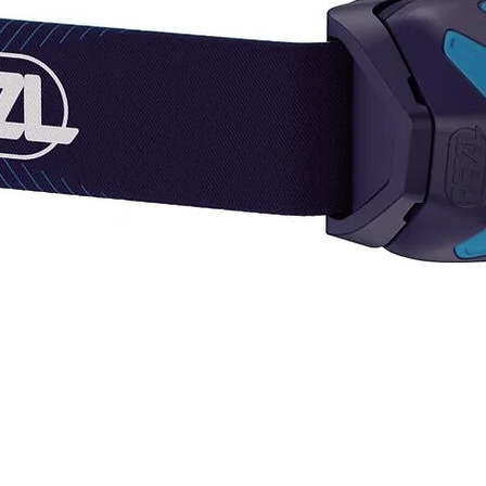
ten
mod