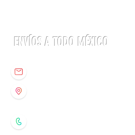
Linterna
ACTIK®
CORE
625
lúmenes
Petzl
ENVÍOS A TODO MÉXICO
info@origenespuebla.com
Av. Matamoros 7 - A
Col.La Paz, C.P 72160
Puebla, México
Tel: (222) 266 59 82