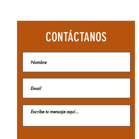
Botas
Aequilibriu
Hike
Woman
GTX
La
CONTÁCTANOS
Sportiva