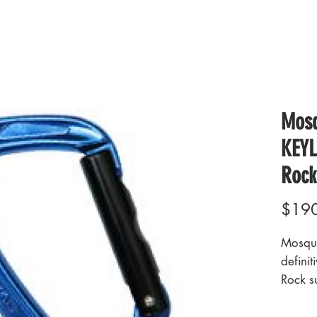
Mosq
KEY
Rock
$19
Mosque
definit
Rock s
de blo
herram