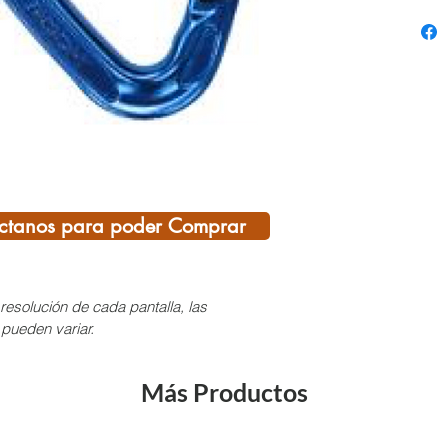
colecc
Tipo: r
Punta 
orma: o
Apertu
¡SI T
DEL C
ctanos para poder Comprar
AQUÍ,
CONS
Pregun
resolución de cada pantalla, las
dispon
 pueden variar.
varied
Más Productos