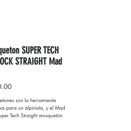
ueton SUPER TECH
LOCK STRAIGHT Mad
Precio
0.00
tones son la herramienta
iva para un alpinista, y el Mad
uper Tech Straight mosquetón
queo de ofrece otra
ienta versátil para su