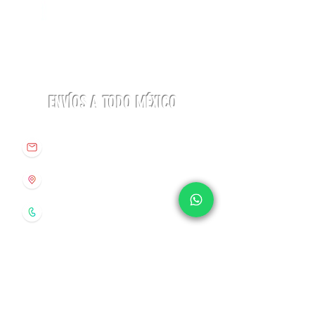
Linterna
Botas
ACTIK®
Aequilibrium
CORE
Hike
625
Woman
lúmenes
GTX
Petzl
La
Sportiva
ENVÍOS A TODO MÉXICO
info@origenespuebla.com
Av. Matamoros 7 - A
Col.La Paz, C.P 72160
Puebla, México
Tel:
(222) 266 59 82