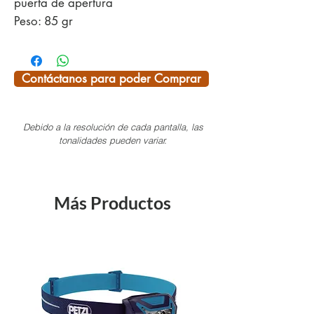
puerta de apertura
Peso: 85 gr
Fuerza al cierre: 24 kN
Fuerza al abrir: 7 kN
Fuerza de eje menor: 7 kN
Contáctanos para poder Comprar
Fuerza de apertura: 21 mm
Debido a la resolución de cada pantalla, las
¡SI TE INTERESA ALGÚN PRODUCTO
tonalidades pueden variar.
DEL CATÁLOGO Y NO LO VES
AQUÍ, NOSOTROS TE LO
CONSEGUIMOS!
Más Productos
Pregunta por las existencias
disponibles, ya que tenemos más
variedad en color y modelos.