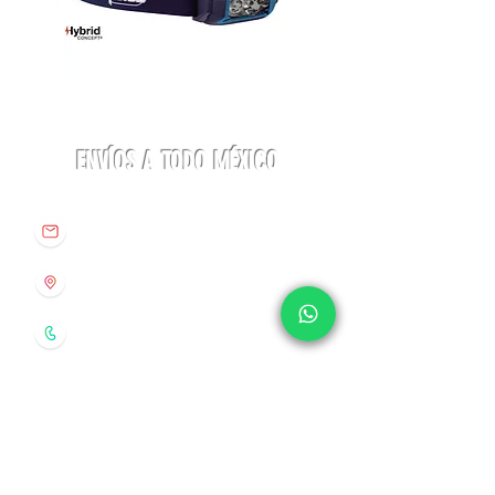
Linterna
Botas
ACTIK®
Aequilibrium
CORE
Hike
625
Woman
lúmenes
GTX
Petzl
La
Sportiva
ENVÍOS A TODO MÉXICO
info@origenespuebla.com
Av. Matamoros 7 - A
Col.La Paz, C.P 72160
Puebla, México
Tel:
(222) 266 59 82