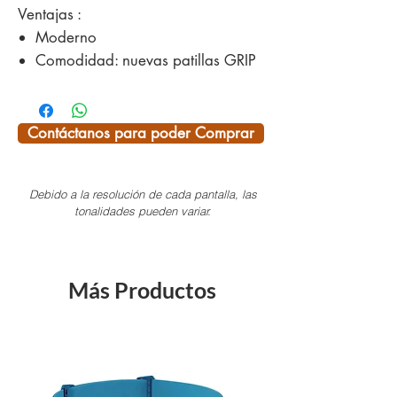
Ventajas :
Moderno
Comodidad: nuevas patillas GRIP
TECH
Nariz antideslizante
Conchas desmontables
Contáctanos para poder Comprar
Características técnicas :
Lente SPECTRON 4
: lente de
Debido a la resolución de cada pantalla, las
categoría 4, recomendada para
tonalidades pueden variar.
deportes expuestos a fuertes
reverberaciones
Revestimiento antirreflejos
: mejora
Más Productos
el confort óptico y elimina los
efectos parásitos
Revestimiento
Flash
: refuerza la
filtración de la luz visible mediante
un efecto espejo en la lente