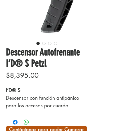
Descensor Autofrenante
I’D® S Petzl
Precio
$8,395.00
I’D® S
Descensor con función antipánico
para los accesos por cuerda
El
I’D S
es el descensor adecuado
para cubrir las necesidades del
trabajador por cuerda. Fácil de
Contáctanos para poder Comprar