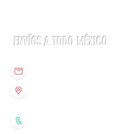
Linterna
ACTIK®
CORE
625
lúmenes
Petzl
ENVÍOS A TODO MÉXICO
info@origenespuebla.com
Av. Matamoros 7 - A
Col.La Paz, C.P 72160
Puebla, México
Tel: (222) 266 59 82