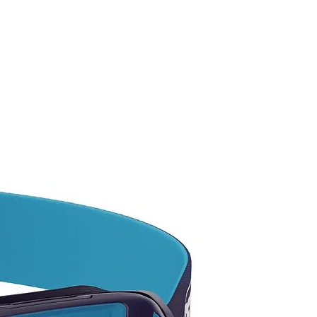
EGUIMOS!
ta por las existencias
ibles, ya que tenemos más
ad en color y modelos.