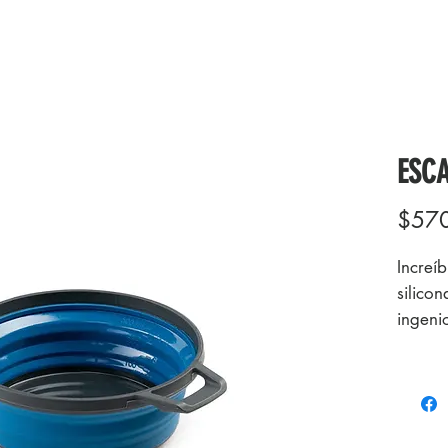
ESCA
$57
Increí
silico
ingeni
Outdoo
impres
Es fáci
un asa