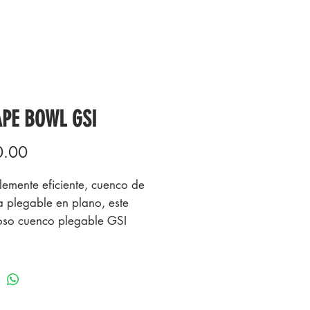
PE BOWL GSI
Precio
0.00
blemente eficiente, cuenco de
na plegable en plano, este
oso cuenco plegable GSI
rs Escape es un
cindible para mochileros.
l de sostener y transportar con
 conveniente, mantiene la