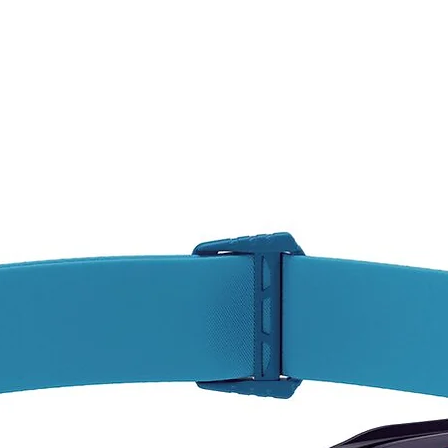
CONS
Pregun
dispon
varied