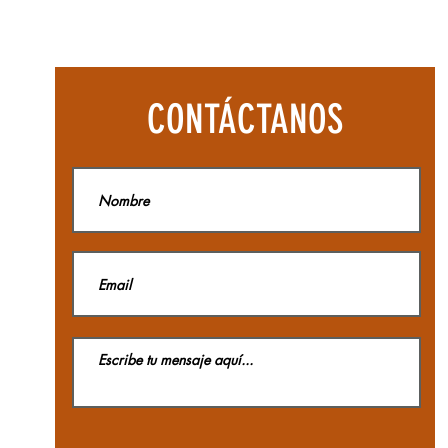
Botas
Aequilibriu
Hike
Woman
GTX
La
CONTÁCTANOS
Sportiva