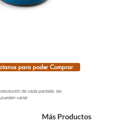
comida
medido
pulgad
inclus
excurs
oz.
Refere
Peso:
5
ctanos para poder Comprar
Materi
Dimens
Incluye
resolución de cada pantalla, las
Dimens
 pueden variar.
pulgad
Más Productos
¡SI T
DEL C
AQUÍ,