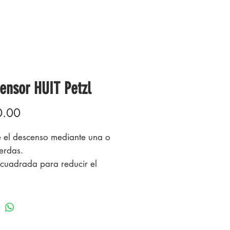
ensor HUIT Petzl
Precio
0.00
e el descenso mediante una o
erdas.
cuadrada para reducir el
 de las cuerdas y la formación
do de alondra. Aluminio
 de gran resistencia.
icio pequeño permite utilizar el