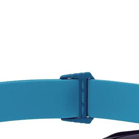
CONS
Pregun
dispon
varied