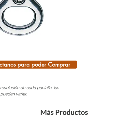
descen
usarlo
seguro
Caracte
Para c
diámet
Peso s
Testad
ctanos para poder Comprar
Resist
No ho
para u
resolución de cada pantalla, las
altura.
 pueden variar.
Más Productos
¡SI T
DEL C
AQUÍ,