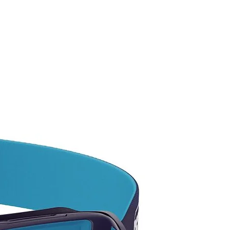
EGUIMOS!
ta por las existencias
ibles, ya que tenemos más
ad en color y modelos.