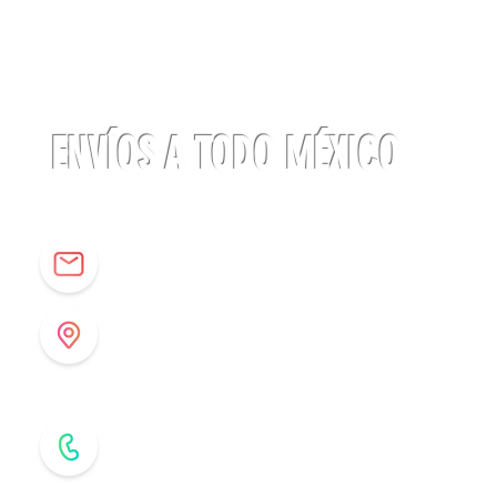
Linterna
ACTIK®
CORE
625
lúmenes
Petzl
ENVÍOS A TODO MÉXICO
info@origenespuebla.com
Av. Matamoros 7 - A
Col.La Paz, C.P 72160
Puebla, México
Tel: (222) 266 59 82