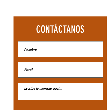
Botas
Aequilibriu
Hike
Woman
GTX
La
CONTÁCTANOS
Sportiva