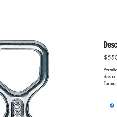
Desc
$55
Permit
dos cu
Forma 
rizado
del nu
forjado
El orif