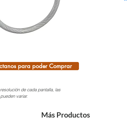
repres
compac
busque
del mat
Las zo
acanal
permit
drenad
Compat
ctanos para poder Comprar
simple
doble 
gemela
resolución de cada pantalla, las
Caract
 pueden variar.
descen
alpini
Más Productos
Elabor
calient