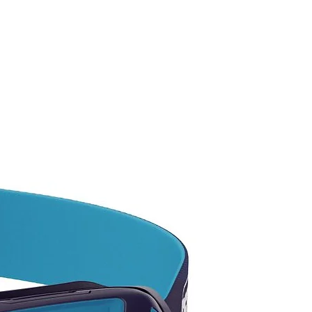
ible con el uso en simple,
y gemela.
icaciones: EN 15151-2, UIAA.
proximado de 55 gr.
E INTERESA ALGÚN PRODUCTO
ATÁLOGO Y NO LO VES
 NOSOTROS TE LO
EGUIMOS!
ta por las existencias
ibles, ya que tenemos más
ad en color y modelos.