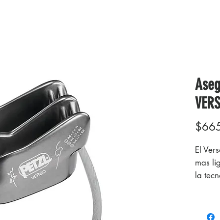
Aseg
VERS
$66
El Ver
mas li
la tec
adapta
El Vers
asegu