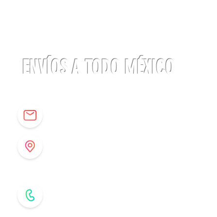
Linterna
ACTIK®
CORE
625
lúmenes
Petzl
ENVÍOS A TODO MÉXICO
info@origenespuebla.com
Av. Matamoros 7 - A
Col.La Paz, C.P 72160
Puebla, México
Tel: (222) 266 59 82