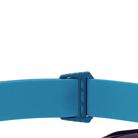
Compat
doble 
Certif
Peso a
¡SI T
DEL C
AQUÍ,
CONS
Pregun
dispon
varied