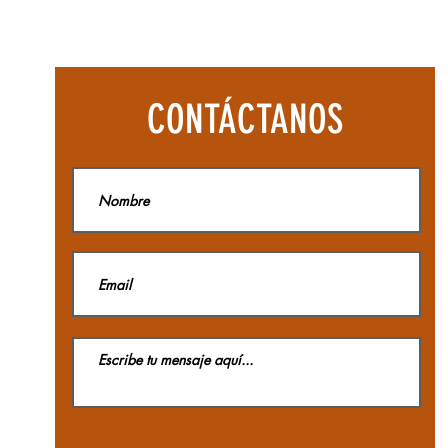
Botas
Aequilibriu
Hike
Woman
GTX
La
CONTÁCTANOS
Sportiva