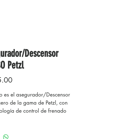
urador/Descensor
O Petzl
Precio
5.00
so es el asegurador/Descensor
gero de la gama de Petzl, con
nología de control de frenado
do al tipo de cuerda.
o es un
rador/Descensor que