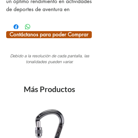
un óptimo rendimiento en actividades
de deportes de aventura en
ambientes húmedos y por terrenos
mojados y resbaladizos, tales como
barranquismo, espeleología, trekking
Contáctanos para poder Comprar
por bosques tropicales y similares.
Debido a la resolución de cada pantalla, las
Características:
tonalidades pueden variar.
Parte superior H2O Microtech y
cordura / Rubber PRO Forro Hidro
Mesh Plantilla
Más Productos
Fabricación Bestflex 2 Suela
Vibram® Best Idrogrip + EVA Sistema
de atado seguro
¡SI TE INTERESA ALGÚN PRODUCTO
DEL CATÁLOGO Y NO LO VES