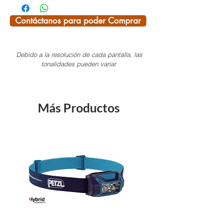
superiores.
Contáctanos para poder Comprar
Características:
Salidas de aire para facilitar el
Debido a la resolución de cada pantalla, las
drenaje y transpirable.
tonalidades pueden variar.
Correa ajustable.
Forro de espuma EVA de alta
intensidad.
Más Productos
Adecuado para kayak, paseos en
bote, surf u otros deportes
acuáticos.