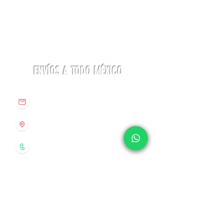
Linterna
Botas
ACTIK®
Aequilibrium
CORE
Hike
625
Woman
lúmenes
GTX
Petzl
La
Sportiva
ENVÍOS A TODO MÉXICO
info@origenespuebla.com
Av. Matamoros 7 - A
Col.La Paz, C.P 72160
Puebla, México
Tel:
(222) 266 59 82