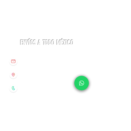
ENVÍOS A TODO MÉXICO
info@origenespuebla.com
Av. Matamoros 7 - A
Col.La Paz, C.P 72160
Puebla, México
Tel:
(222) 266 59 82