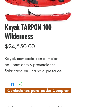
Kayak TARPON 100
Wilderness
Precio
$24,550.00
Kayak compacto con el mejor
equipamiento y prestaciones
Fabricado en una solo pieza de
inyección
Asiento súper acolchonado
ergonómico regulable en altura, muy
Contáctanos para poder Comprar
cómodo
Reposapiés ajustables de pedales