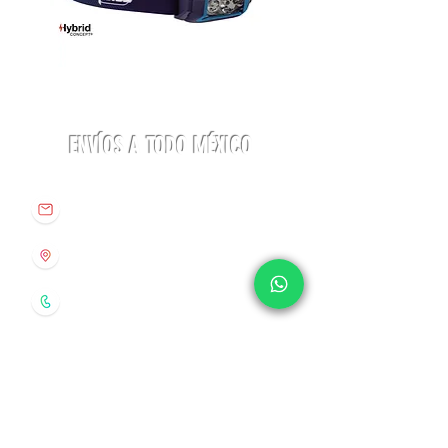
con acceso desde el exterior y el otro
con acceso desde el interior.
La mochila también cuenta con
Linterna
Botas
ACTIK®
Aequilibrium
CORE
Hike
soporte para llevar comodamente
625
Woman
lúmenes
GTX
nuestros Bastónes o piolets y las
Petzl
La
Sportiva
ENVÍOS A TODO MÉXICO
cintas de compresión lateral permiten
que la carga se mantenga siempre
info@origenespuebla.com
estable.
Av. Matamoros 7 - A
Prestaciones de la mochila Altus
Col.La Paz, C.P 72160
Pirineo 30
Puebla, México
· Compartimento interno para bolsa
Tel:
(222) 266 59 82
de hidratación.
· Cuerpo divisible en dos
compartimentos.
· Bolsillo frontal.
· 2 bolsillos en el tape (uno con
acceso desde el exterior y otro desde