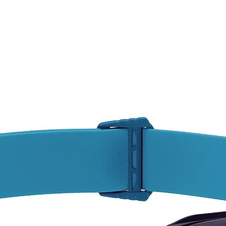
AQUÍ,
CONS
Pregun
dispon
varied