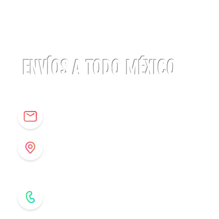
Linterna
ACTIK®
CORE
625
lúmenes
Petzl
ENVÍOS A TODO MÉXICO
info@origenespuebla.com
Av. Matamoros 7 - A
Col.La Paz, C.P 72160
Puebla, México
Tel: (222) 266 59 82