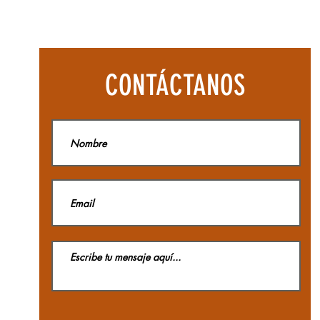
Botas
Aequilibriu
Hike
Woman
GTX
La
CONTÁCTANOS
Sportiva