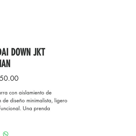
DAI DOWN JKT
AN
Precio
50.00
ra con aislamiento de
 de diseño minimalista, ligero
funcional. Una prenda
cindible que no puede faltar
mochila cada vez que salgas a
taña.