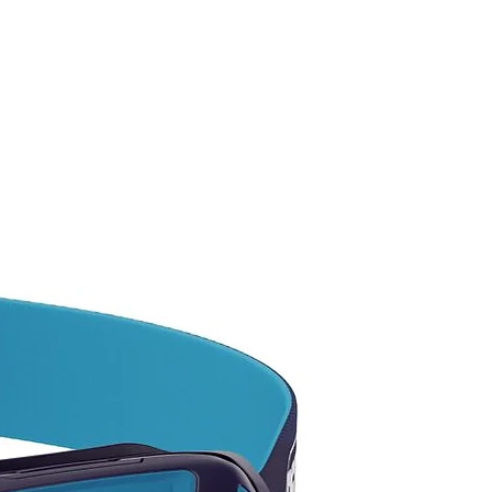
 NOSOTROS TE LO
EGUIMOS!
ta por las existencias
ibles, ya que tenemos más
ad en color y modelos.