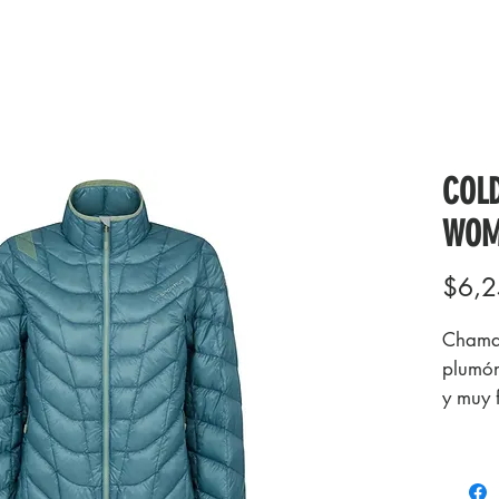
COL
WOM
$6,2
Chamar
plumón
y muy 
impres
en tu 
la mon