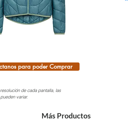
Inform
Corte:
Regula
Tejido:
Princi
Poliam
Plumas
Peso:
195 g (
ctanos para poder Comprar
Ajuste
Peso l
Aislam
resolución de cada pantalla, las
Parada
 pueden variar.
L4 (cap
Más Productos
¡SI T
DEL C