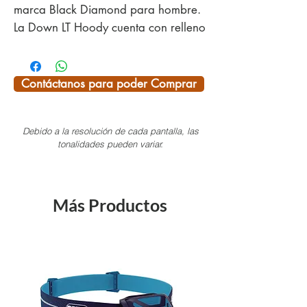
marca Black Diamond para hombre.
La Down LT Hoody cuenta con relleno
de pluma de 800 FP para un
aislamiento térmico eficiente y una
alta capacidad de compresión.
Contáctanos para poder Comprar
Añade tejido exterior ultraligero de
nailon ripstop resistente a desgarros
Debido a la resolución de cada pantalla, las
y de alta durabilidad.
tonalidades pueden variar.
Características:
Modelo para hombre.
Más Productos
Tejido exterior ultraligero de nailon
ripstop.
Relleno de pluma de 800 FP (90-10).
Capucha ajustable insulada.
Bolsillos laterales con cierre de
cremallera.