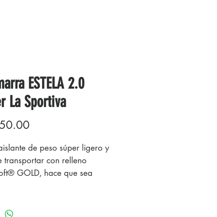
arra ESTELA 2.0
r La Sportiva
Precio
50.00
islante de peso súper ligero y
e transportar con relleno
oft® GOLD, hace que sea
nte al viento e impermeable.
limpio y sin costuras, interior
 con un corte ergonómico,