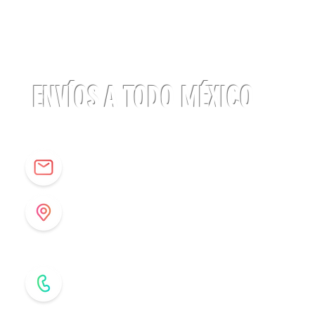
Linterna
ACTIK®
CORE
625
lúmenes
Petzl
ENVÍOS A TODO MÉXICO
info@origenespuebla.com
Av. Matamoros 7 - A
Col.La Paz, C.P 72160
Puebla, México
Tel: (222) 266 59 82