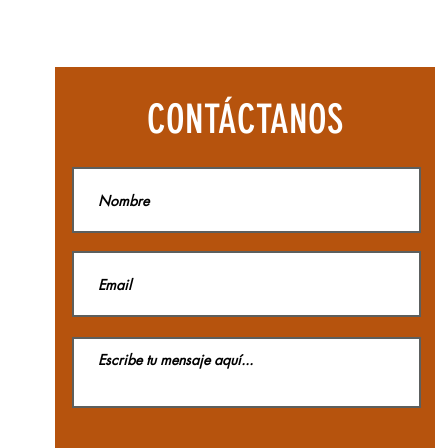
Botas
Aequilibriu
Hike
Woman
GTX
La
CONTÁCTANOS
Sportiva