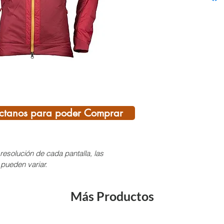
pensad
Peso: 
¡SI T
DEL C
AQUÍ,
CONS
Pregun
ctanos para poder Comprar
dispon
varied
resolución de cada pantalla, las
 pueden variar.
Más Productos