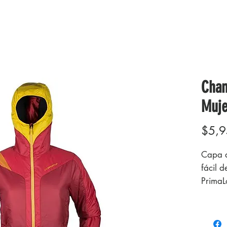
Cham
Muje
$5,9
Capa a
fácil d
PrimaL
resiste
Diseño 
cómodo