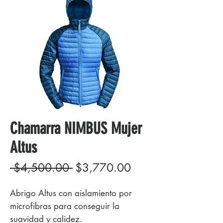
Chamarra NIMBUS Mujer
Altus
Precio
Precio
 $4,500.00 
$3,770.00
de
Abrigo Altus con aislamiento por
oferta
microfibras para conseguir la
suavidad y calidez.