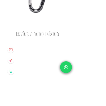
variedad en color y modelos.
Mosquetón
Mosquetón
BE
BE
LOCK
LOCK
Beal
3-
MATIC
Beal
ENVÍOS A TODO MÉXICO
info@origenespuebla.com
Av. Matamoros 7 - A
Col.La Paz, C.P 72160
Puebla, México
Tel:
(222) 266 59 82