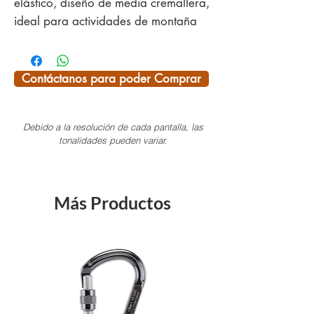
elástico, diseño de media cremallera,
ideal para actividades de montaña
en condiciones variables.
NanoSphere® tela resiste al agua, al
aceite y a la suciedad
Contáctanos para poder Comprar
Compatible con el casco, puños
elásticos.
Debido a la resolución de cada pantalla, las
Chamarra con cremallera en el
tonalidades pueden variar.
pecho.
ÚLTIMAS TALLAS PREGUNTAR POR
Más Productos
EXISTENCIA
¡SI TE INTERESA ALGÚN PRODUCTO
DEL CATÁLOGO Y NO LO VES
AQUÍ, NOSOTROS TE LO
CONSEGUIMOS!
Pregunta por las existencias
disponibles, ya que tenemos más