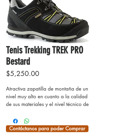
Tenis Trekking TREK PRO
Bestard
Precio
$5,250.00
Atractiva zapatilla de montaña de un
nivel muy alto en cuanto a la calidad
de sus materiales y el nivel técnico de
sus prestaciones. Ofrece robustez,
estabilidad y seguridad, combinado
con un peso ligero, buena libertad
Contáctanos para poder Comprar