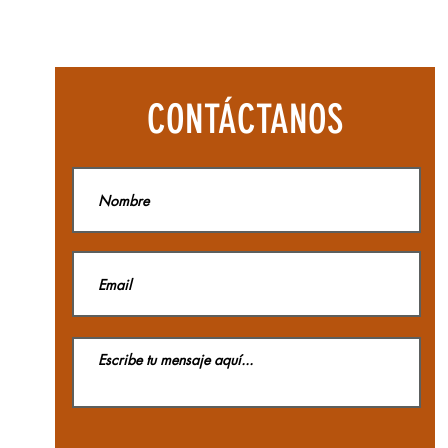
Botas
Aequilibriu
Hike
Woman
GTX
La
CONTÁCTANOS
Sportiva