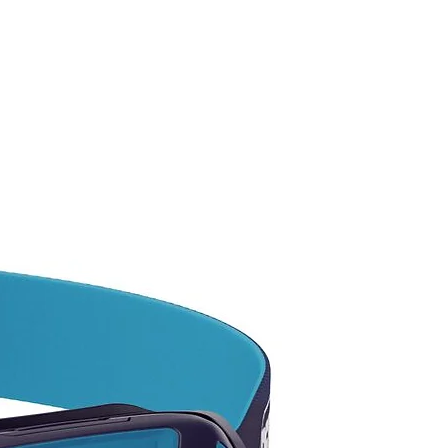
 como un calcetín evitando la
osición de capas e impurezas
ran desde el exterior,
tando al mismo tiempo la
 del pie y el ajuste.
junto suela/ entre suela busca
librio perfecto entre fluidez,
idad, flexibilidad y tracción
 a los cortes longitudinales de
la en compuesto FriXion White
adherente y muy duradero de
ntes espesores e Impact
rísticas:
t-Fit Form diseñado para
eticiones técnicas en
ancias medias a largas