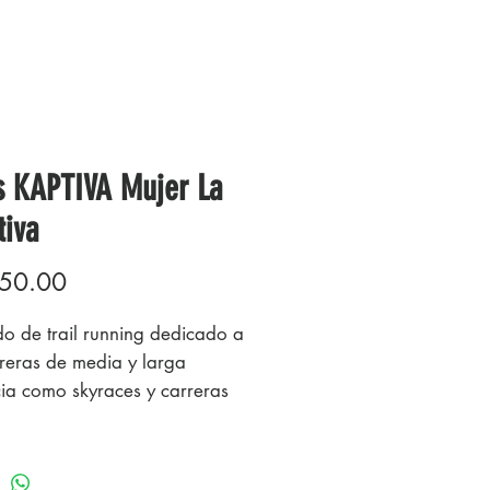
s KAPTIVA Mujer La
tiva
Precio
50.00
o de trail running dedicado a
rreras de media y larga
cia como skyraces y carreras
ntaña.
 es la zapatilla de trail