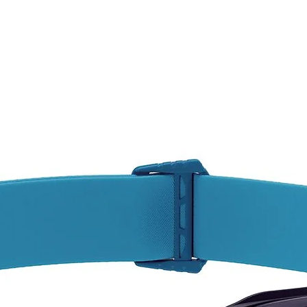
tobillo
superp
que ent
facili
entrada
El con
el equi
estabil
gracias
la sue
súper 
difere
Caracte
Trus
comp
dist