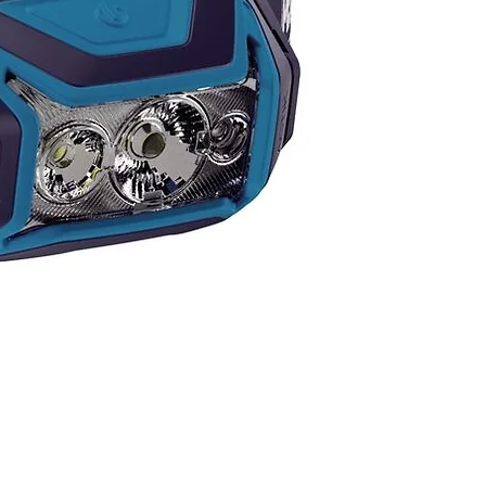
te apretado y cómodo, sin
cios vacíos
stabilizadores
ollar elástico en la articulación
tobillo evita la penetración de
iedad
e más ceñido y atlético
E INTERESA ALGÚN PRODUCTO
ATÁLOGO Y NO LO VES
 NOSOTROS TE LO
EGUIMOS!
ta por las existencias
ibles, ya que tenemos más
ad en color y modelos.