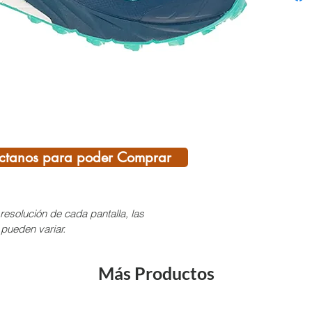
runnin
media 
skyrac
rienda
gracia
SLIP-O
minimi
individ
optimi
ctanos para poder Comprar
genera
estruct
maximi
resolución de cada pantalla, las
corred
 pueden variar.
El aju
volúme
Más Productos
desesta
y de u