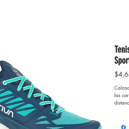
Teni
Spor
$4,6
Calzad
las ca
distan
de mo
Kaptiva