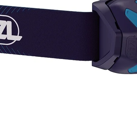
Ajus
espa
dese
El c
del 
suc
Cort
¡SI T
DEL C
AQUÍ,
CONS
Pregun
dispon
varied