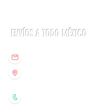
Linterna
ACTIK®
CORE
625
lúmenes
Petzl
ENVÍOS A TODO MÉXICO
info@origenespuebla.com
Av. Matamoros 7 - A
Col.La Paz, C.P 72160
Puebla, México
Tel: (222) 266 59 82