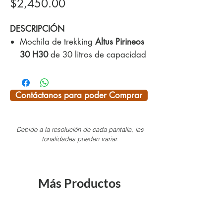
Precio
$2,450.00
DESCRIPCIÓN
Mochila de trekking
Altus Pirineos
30 H30
de 30 litros de capacidad
color azul marino y rojo.
Espalda con
sistema “Air
Space”
que separa el cuerpo de
Contáctanos para poder Comprar
la mochila para favorecer la
ventilación.
Debido a la resolución de cada pantalla, las
Compartimento interno para bolsa
tonalidades pueden variar.
de hidratación.
Cuerpo divisible en dos
compartimentos.
Más Productos
Bolsillo frontal.
2 bolsillos en el tape (uno con
acceso desde el exterior y otro