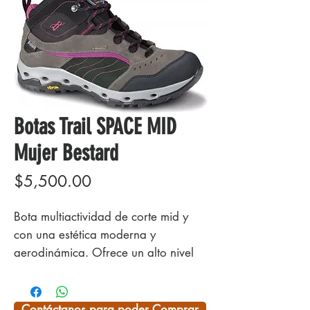
Botas Trail SPACE MID
Mujer Bestard
Precio
$5,500.00
Bota multiactividad de corte mid y
con una estética moderna y
aerodinámica. Ofrece un alto nivel
de confort, ligereza, flexibilidad y
nivel de transpiración, lo cual le
convierte en una excelente opción
Contáctanos para poder Comprar