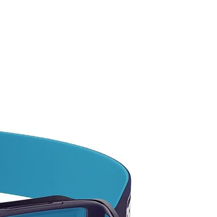
= en carga; verde = batería
da)
endimiento a bajas
aturas.
ón económica y sostenible
limentación principal o
a batería.
ible con las linternas TIKKID,
A, TIKKA, ZIPKA, ACTIK,
 CORE, TACTIKKA, TACTIKKA +
TIKKA +RGB.
ve con cable de carga.
rísticas:
23 gr
caciones: CE Tipo: batterie
geable Lithium-Ion 1250 mAh