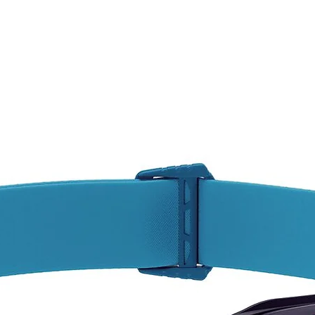
(rojo 
carga
Buen r
temper
Soluci
como a
segund
Compat
TIKKIN
ACTIK
y TAC
Se sir
Caracte
Peso: 
Certifi
rechar