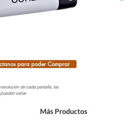
frontal
constr
TIKKID
ACTIK
TACTI
Garant
ilumina
temper
Se rec
ctanos para poder Comprar
conect
La bat
soluci
resolución de cada pantalla, las
alimen
 pueden variar.
batería
Descri
Más Productos
median
Indica