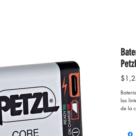
Bate
Petz
$1,2
Baterí
las lin
de la 
CONC
Baterí
litio 