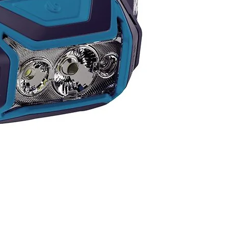
 de carga: 3 h
E INTERESA ALGÚN PRODUCTO
ATÁLOGO Y NO LO VES
 NOSOTROS TE LO
EGUIMOS!
ta por las existencias
ibles, ya que tenemos más
ad en color y modelos.