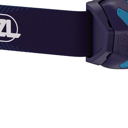
Tiempo
¡SI T
DEL C
AQUÍ,
CONS
Pregun
dispon
varied