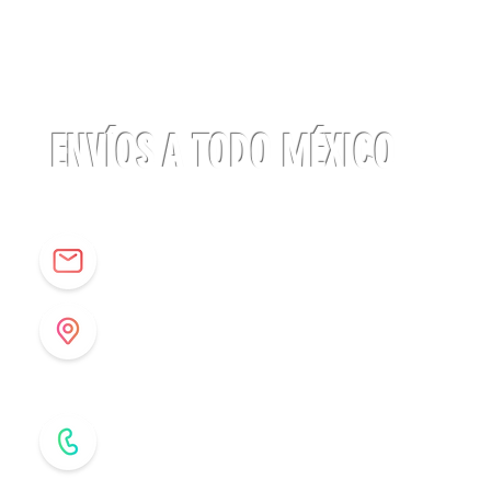
Linterna
ACTIK®
CORE
625
lúmenes
Petzl
ENVÍOS A TODO MÉXICO
info@origenespuebla.com
Av. Matamoros 7 - A
Col.La Paz, C.P 72160
Puebla, México
Tel: (222) 266 59 82