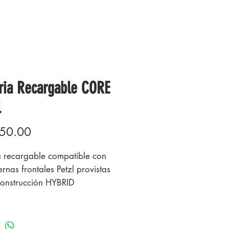
ria Recargable CORE
l
Precio
50.00
a recargable compatible con
ternas frontales Petzl provistas
construcción HYBRID
EPT
a de gran capacidad de ión
de 1250 mAh para las linternas