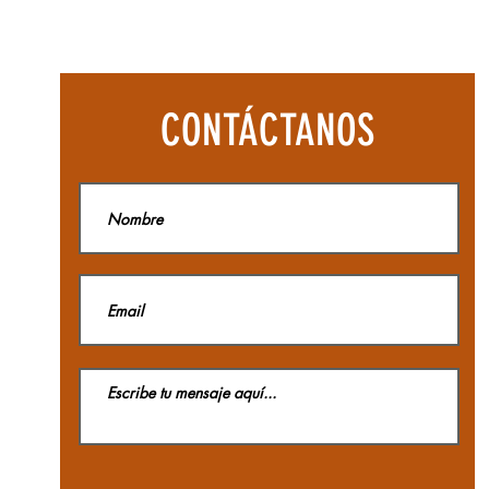
Botas
Aequilibriu
Hike
Woman
GTX
La
CONTÁCTANOS
Sportiva