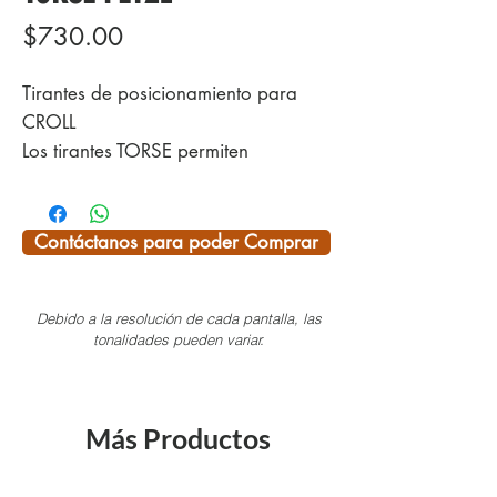
Precio
$730.00
Tirantes de posicionamiento para
CROLL
Los tirantes TORSE permiten
posicionar y sujetar correctamente el
bloqueador ventral CROLL, para
optimizar la eficacia y el confort en
Contáctanos para poder Comprar
los ascensos por cuerda en
espeleología. La rapidez de
Debido a la resolución de cada pantalla, las
regulación de las hebillas de
tonalidades pueden variar.
posicionamiento asegura la sujeción
en el arnés. La construcción simple y
robusta permite que estos tirantes
Más Productos
sean muy resistentes.