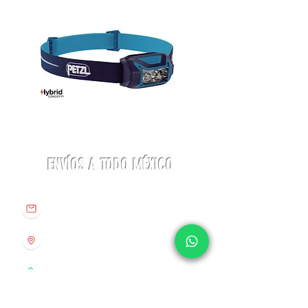
Linterna
Botas
ACTIK®
Aequilibrium
CORE
Hike
625
Woman
lúmenes
GTX
Petzl
ENVÍOS A TODO MÉXICO
La
Sportiva
info@origenespuebla.com
Av. Matamoros 7 - A
Col.La Paz, C.P 72160
Puebla, México
Tel:
(222) 266 59 82