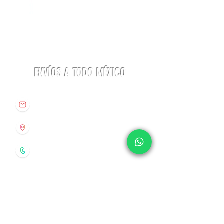
Linterna
Botas
ACTIK®
Aequilibrium
CORE
Hike
625
Woman
lúmenes
GTX
Petzl
La
Sportiva
ENVÍOS A TODO MÉXICO
info@origenespuebla.com
Av. Matamoros 7 - A
Col.La Paz, C.P 72160
Puebla, México
Tel:
(222) 266 59 82