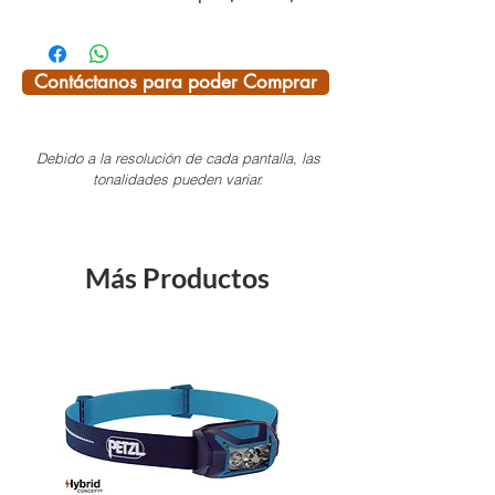
tu próxima escapada!
Diseño tricot, accesorios siempre
únicos.
Contáctanos para poder Comprar
¡SI TE INTERESA ALGÚN PRODUCTO
Debido a la resolución de cada pantalla, las
DEL CATÁLOGO Y NO LO VES
tonalidades pueden variar.
AQUÍ, NOSOTROS TE LO
CONSEGUIMOS!
Pregunta por las existencias
Más Productos
disponibles, ya que tenemos más
variedad en color y modelos.