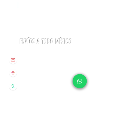
Linterna
Botas
ACTIK®
Aequilibrium
CORE
Hike
625
Woman
lúmenes
GTX
Petzl
La
Sportiva
ENVÍOS A TODO MÉXICO
info@origenespuebla.com
Av. Matamoros 7 - A
Col.La Paz, C.P 72160
Puebla, México
Tel:
(222) 266 59 82