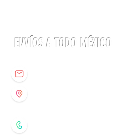
Linterna
ACTIK®
CORE
625
lúmenes
Petzl
ENVÍOS A TODO MÉXICO
info@origenespuebla.com
Av. Matamoros 7 - A
Col.La Paz, C.P 72160
Puebla, México
Tel: (222) 266 59 82