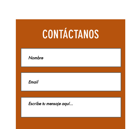
Botas
Aequilibriu
Hike
Woman
GTX
La
CONTÁCTANOS
Sportiva