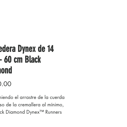
edera Dynex de 14
 60 cm Black
mond
Precio
0.00
iendo el arrastre de la cuerda
eso de la cremallera al mínimo,
ack Diamond Dynex™ Runners
mm (.55 pulgadas) tienen un
 apretado que aumenta la