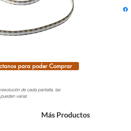
durabi
Caract
Dyne
abra
Dyn
Colo
long
22
ctanos para poder Comprar
resolución de cada pantalla, las
PRO
 pueden variar.
NO 
TE 
Más Productos
por 
que
col