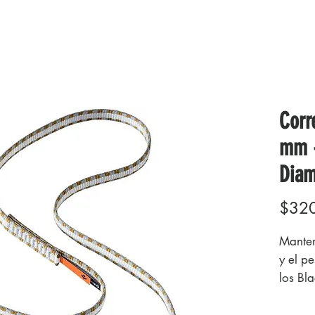
Corr
mm -
Dia
$32
Manten
y el p
los Bl
de 14 
tejido