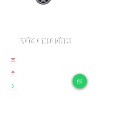
Mosquetón
Mosquetón
BE
BE
LOCK
LOCK
Beal
3-
MATIC
Beal
ENVÍOS A TODO MÉXICO
info@origenespuebla.com
Av. Matamoros 7 - A
Col.La Paz, C.P 72160
Puebla, México
Tel:
(222) 266 59 82