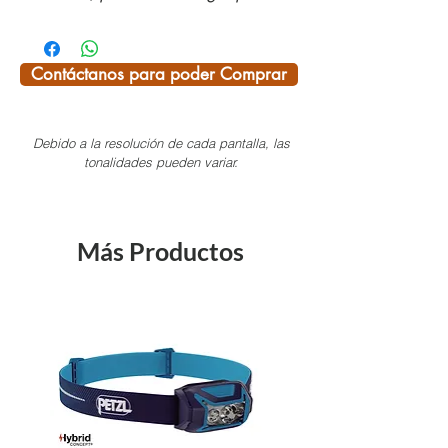
CARACTERÍSTICAS:
· Evaporación rápida.
Contáctanos para poder Comprar
· Absorción mínima de humedad.
· Suavidad extra para mayor confort.
Debido a la resolución de cada pantalla, las
· Resistente al moho, no retiene los
tonalidades pueden variar.
olores.
· Incluye tratamiento antibacteriano.
Más Productos
Prestaciones
Transpirable, Antibacteriano.