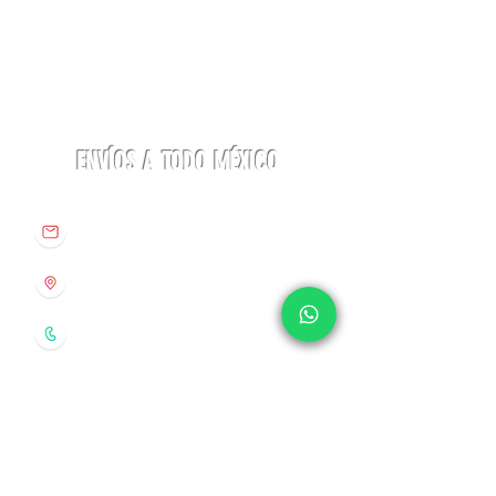
Linterna
Botas
ACTIK®
Aequilibrium
CORE
Hike
625
Woman
lúmenes
GTX
Petzl
La
Sportiva
ENVÍOS A TODO MÉXICO
info@origenespuebla.com
Av. Matamoros 7 - A
Col.La Paz, C.P 72160
Puebla, México
Tel:
(222) 266 59 82