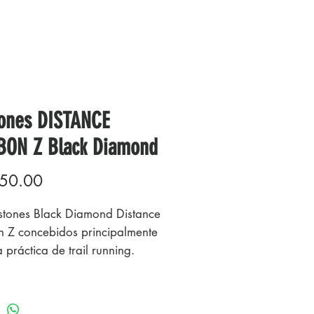
ones DISTANCE
ON Z Black Diamond
Precio
50.00
stones Black Diamond Distance
 Z concebidos principalmente
 práctica de trail running.
ados 100% en fibra de
o, hacen de ellos unos
es sólidos y sumamente