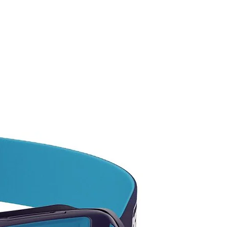
s de trail running.
ntas son de polímeros plásticos
iables e intercambiables por
etálicas incluidas en el interior
ira de velcro.
rísticas:
ado 100% en fibra de
o.
a de cierre mejorado respecto
rsión anterior.
radero al incorporar un anillo
minio para proteger el
o.
adura de espuma EVA.
ión de espuma EVA.
le en tres secciones.