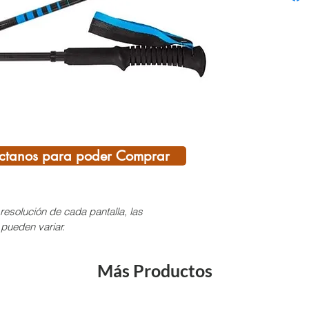
ligero
tramos
tu moc
espaci
Dispon
plegad
tramos 
regula
óptimo
ctanos para poder Comprar
antide
una me
nuevo 
resolución de cada pantalla, las
transpi
 pueden variar.
Sin du
una ex
Más Productos
que bu
compac