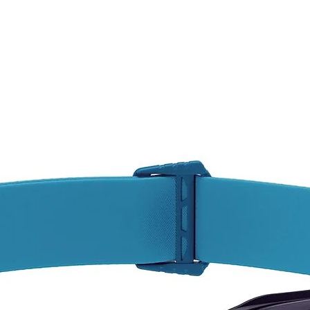
carrera
Las pu
recamb
otras m
de la t
Caracte
Elabor
carbon
Sistem
a la ve
Más du
de alu
carbon
Empuñ
Extens
Plegab