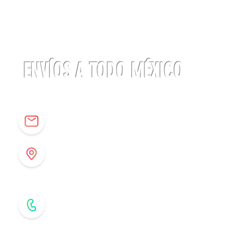
Linterna
ACTIK®
CORE
625
lúmenes
Petzl
ENVÍOS A TODO MÉXICO
info@origenespuebla.com
Av. Matamoros 7 - A
Col.La Paz, C.P 72160
Puebla, México
Tel: (222) 266 59 82