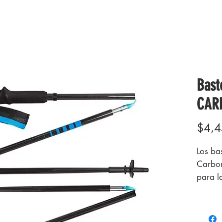
Bast
CARB
$4,4
Los ba
Carbon
para la
Fabric
carbon
baston