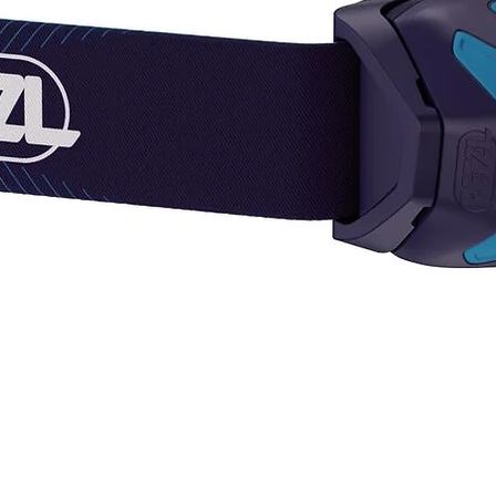
Puntas
carbur
¡SI T
DEL C
AQUÍ,
CONS
Pregun
dispon
varied