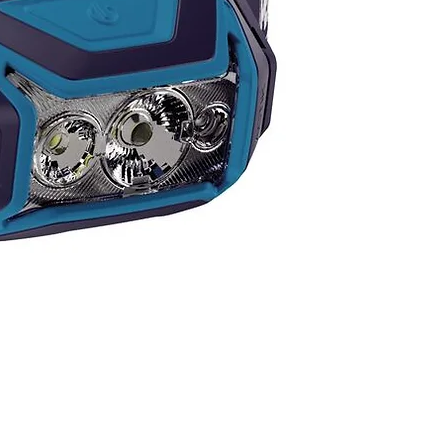
 de goma y recambios de
o.
E INTERESA ALGÚN PRODUCTO
ATÁLOGO Y NO LO VES
 NOSOTROS TE LO
EGUIMOS!
ta por las existencias
ibles, ya que tenemos más
ad en color y modelos.