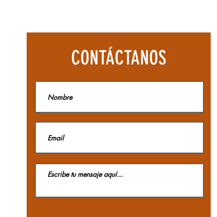
Botas
Aequilibriu
Hike
Woman
GTX
La
CONTÁCTANOS
Sportiva