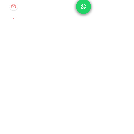
info@origenespuebla.com
Av. Matamoros 7 - A
Col.La Paz, C.P 72160
Puebla, México
Tel:
(222) 266 59 82