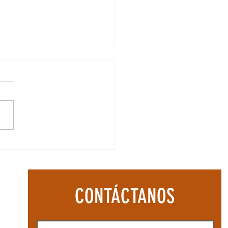
mejores lugares para
ticar barranquismo en
co
CONTÁCTANOS