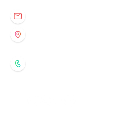
info@origenespuebla.com
Av. Matamoros 7 - A
Col.La Paz, C.P 72160
Puebla, México
Tel: (222) 266 59 82