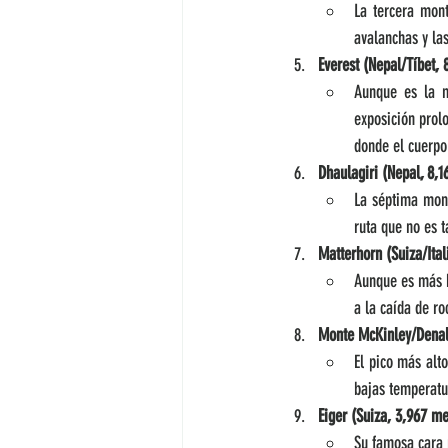
La tercera mon
avalanchas y la
Everest (Nepal/Tíbet, 
Aunque es la m
exposición prol
donde el cuerpo 
Dhaulagiri (Nepal, 8,1
La séptima mont
ruta que no es 
Matterhorn (Suiza/Ital
Aunque es más b
a la caída de ro
Monte McKinley/Denali
El pico más alt
bajas temperatur
Eiger (Suiza, 3,967 me
Su famosa cara n