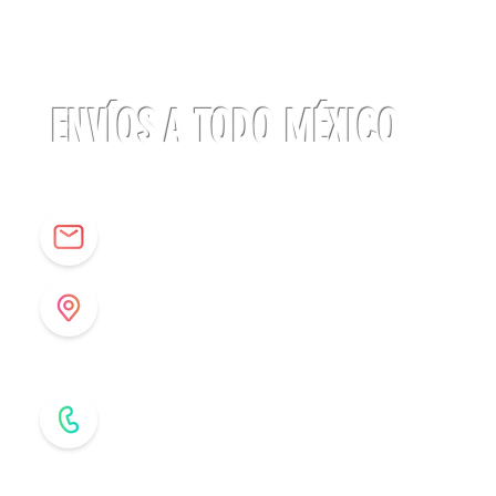
ENVÍOS A TODO MÉXICO
info@origenespuebla.com
Av. Matamoros 7 - A
Col.La Paz, C.P 72160
Puebla, México
Tel: (222) 266 59 82