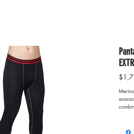
Pant
EXT
$1,7
Merino
avanza
combin
merino 
quiere
tanto 