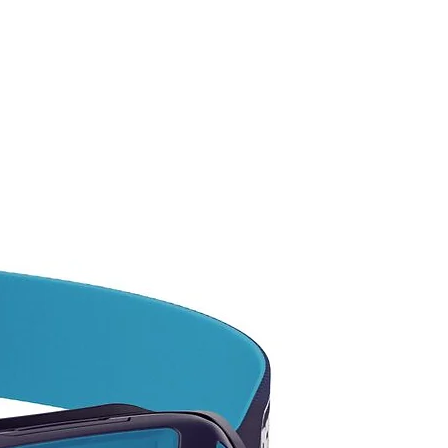
ional, sensación suave
.
e el invierno, la lana MERINO
ERMOWAVE funciona como un
te perfecto para mantener al
o caliente, mientras que en
os de verano la misma notable
evela la capacidad de respirar
nte y transferir el vapor de
d lejos del cuerpo,
iendo al usuario fresco y
Además del gran aislamiento y
rabilidad, el poliéster
nal de Thermowave es
do para una variedad de
dades en condiciones de frío a
Hecho de 100% hilos de
er funcionales, este tejido