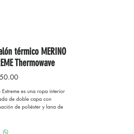
alón térmico MERINO
REME Thermowave
Precio
50.00
 Extreme es una ropa interior
da de doble capa con
ación de poliéster y lana de
para atletas al aire libre que
n las mejores propiedades
de fibras naturales como