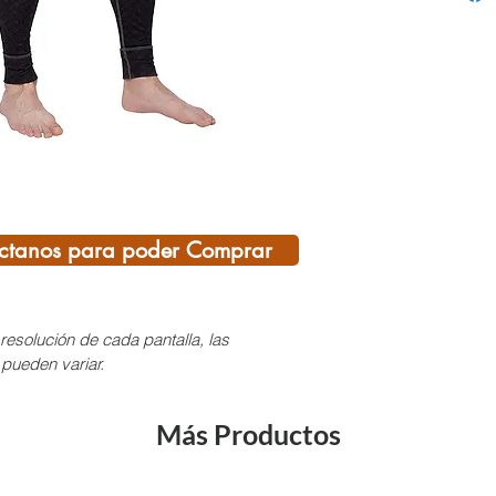
sintéti
para u
humeda
merino
suprem
sinergi
puede 
condic
Materi
ctanos para poder Comprar
de las
lidera
conven
resolución de cada pantalla, las
perfec
 pueden variar.
fibra f
Thermo
Más Productos
los sig
perfect