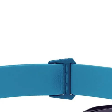
excepc
Durant
de TH
aislan
usuari
períod
lana r
fácilme
humeda
manten
seco. 
transpi
funcio
adecua
activi
frío. 
poliést