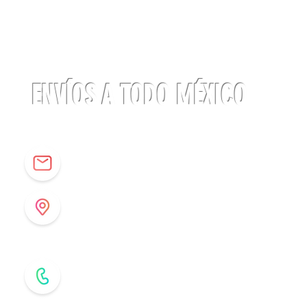
Linterna
ACTIK®
CORE
625
lúmenes
Petzl
ENVÍOS A TODO MÉXICO
info@origenespuebla.com
Av. Matamoros 7 - A
Col.La Paz, C.P 72160
Puebla, México
Tel: (222) 266 59 82