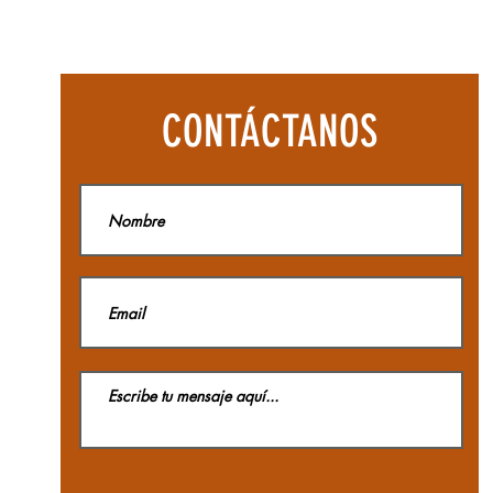
oliéster funcional (interior).
Botas
Aequilibriu
Hike
E INTERESA ALGÚN PRODUCTO
Woman
GTX
La
ATÁLOGO Y NO LO VES
CONTÁCTANOS
Sportiva
 NOSOTROS TE LO
EGUIMOS!
ta por las existencias
ibles, ya que tenemos más
ad en color y modelos.