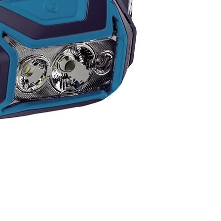
ciona una excepcional función
pora la humedad. Además,
a estructura única de tela de
 las prendas de poliéster
wave cuentan con un gran
ento térmico, son ligeras,
y tienen un excelente ajuste
al. Todos estos beneficios,
con un cuidado muy fácil,
que nuestras prendas de
ter sean una elección perfecta
ctividades intensivas en
aturas más bajas. Todas las
s funcionales de poliéster
wave se aplican con
o de iones de plata.
ición: 80 % lana de merino,
liéster funcional (exterior),