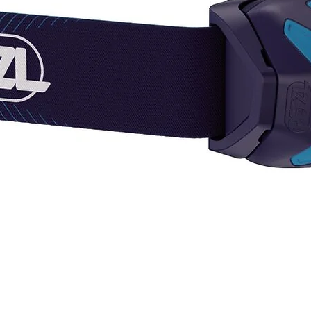
propor
de eva
con un
punto,
Thermo
aislami
suaves 
corpor
junto 
hacen 
poliés
para a
temper
prenda
Thermo
acabad
Compos
20 % po