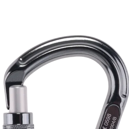
- Exter
3000
- Suel
3000
- Interi