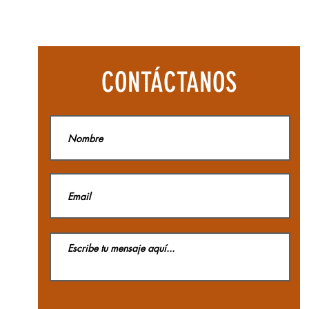
Mosquetón
BE
LOCK
3-
MATIC
Beal
CONTÁCTANOS