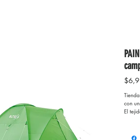
PAIN
cam
$6,9
Tiend
con u
El teji
fabric
agua W
fabrica