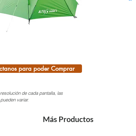
Armazó
puerta
termos
Campi
CARAC
· Avan
· Dos 
mosqui
ctanos para poder Comprar
· Piqu
· Arma
· Costu
resolución de cada pantalla, las
· Bolsil
 pueden variar.
· Fund
· Maza
Más Productos
Tejidos