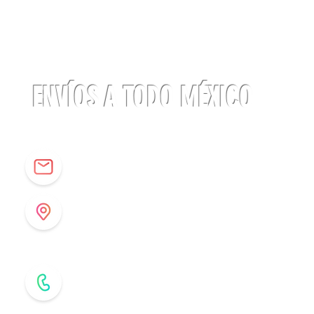
Mosquetón
BE
LOCK
Beal
ENVÍOS A TODO MÉXICO
info@origenespuebla.com
Av. Matamoros 7 - A
Col.La Paz, C.P 72160
Puebla, México
Tel: (222) 266 59 82