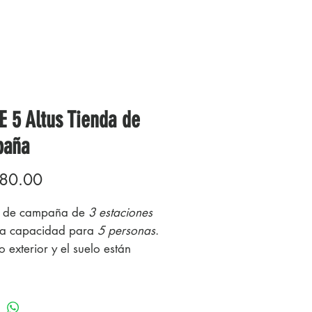
E 5 Altus Tienda de
paña
Precio
80.00
a de campaña de
3 estaciones
na capacidad para
5 personas
.
do exterior y el suelo están
os en Poliéster con columna de
/P 3000mm y el interior esta
do en poliéster transpirable.