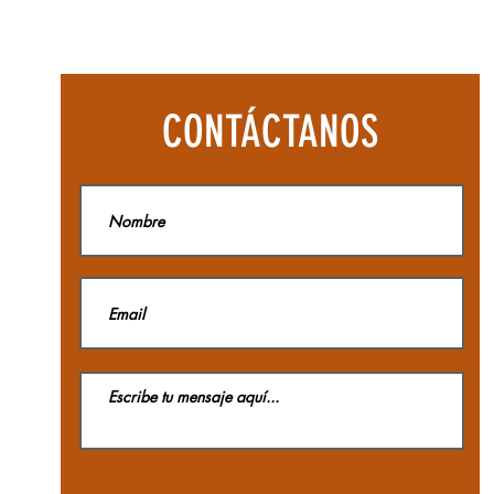
inio
Botas
ificaciones: ANSI Z359.3,
Aequilibriu
Hike
 Z259.11, CE EN 358, EAC,
Woman
GTX
La
 24543/WQX
CONTÁCTANOS
Sportiva
E INTERESA ALGÚN PRODUCTO
ATÁLOGO Y NO LO VES
 NOSOTROS TE LO
EGUIMOS!
ta por las existencias
ibles, ya que tenemos más
ad en color y modelos.