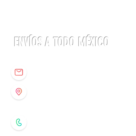
Linterna
ACTIK®
CORE
625
lúmenes
Petzl
ENVÍOS A TODO MÉXICO
info@origenespuebla.com
Av. Matamoros 7 - A
Col.La Paz, C.P 72160
Puebla, México
Tel: (222) 266 59 82