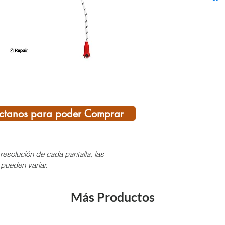
longit
caracte
para p
Su con
utiliz
puntos
arnés.
disponi
4 y 5 m
ctanos para poder Comprar
normas
Descri
Fáci
resolución de cada pantalla, las
- Si
 pueden variar.
que 
la l
Más Productos
posi
el l