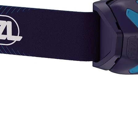
El p
con
util
dob
enga
Disp
3, 4
long
es i
de c
rece
Rep
GRI
pie
pro
util
Caracte
Mate