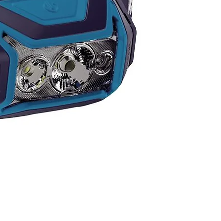
roducto se sirve con un
ector HOOK idóneo para
izar el elemento de amarre en
le desde los puntos de
nche laterales del arnés.
onible en cuatro longitudes: 2,
 y 5 m. La identificación de la
itud del elemento de amarre
nmediata, gracias a la etiqueta
olor situada en la punta
ptora del conector.
arable por uno mismo, el
LLON HOOK dispone de
zas de recambio para
longar su duración de
ización.
rísticas
riales: poliamida, poliéster y