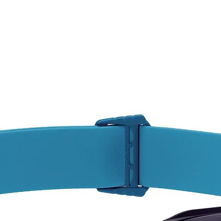
- Se
punt
arné
apoy
de 
repa
del 
apre
Term
punt
mant
prot
Fun
prot
de c
fav
desl