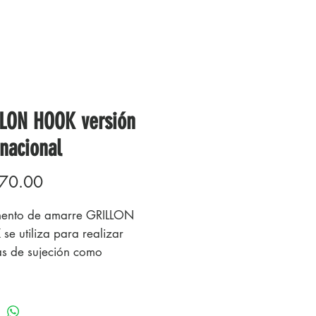
LON HOOK versión
rnacional
Precio
70.00
mento de amarre GRILLON
e utiliza para realizar
as de sujeción como
mento de un dispositivo
das. Permite ajustar con
ón y con gran facilidad la