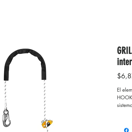
GRIL
inte
$6,8
El ele
HOOK s
sistem
comple
anticaí
precisi