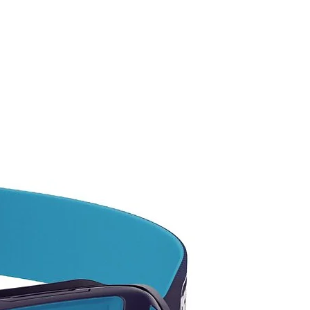
 utiliza en doble desde los
os de enganche laterales del
s cuando el usuario trabaja
ado sobre los pies. Este tipo
conexión garantiza un mejor
rto de la carga en el cinturón
arnés. La regulación se realiza
tando la leva pivotante.
inales cosidos en las dos
as con funda plástica para
ener el conector en posición y
eger la cuerda de la abrasión.
da de protección que permite
eger la cuerda de los puntos
ontacto agresivos,
oreciendo al mismo tiempo su
izamiento.